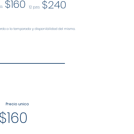
$160
$240
a.
12 pza.
rdo a la temporada y disponibilidad del mismo.
Precio unico
$160