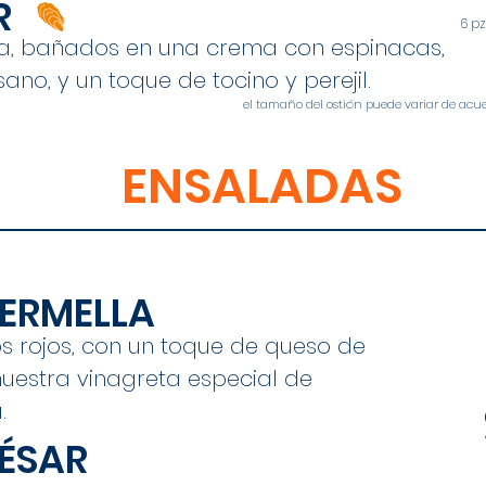
R
6 pz
ha, bañados en una crema con espinacas,
no, y un toque de tocino y perejil.
el tamaño del ostión puede variar de acue
ENSALADAS
ERMELLA
os rojos, con un toque de queso de
uestra vinagreta especial de
.
ÉSAR