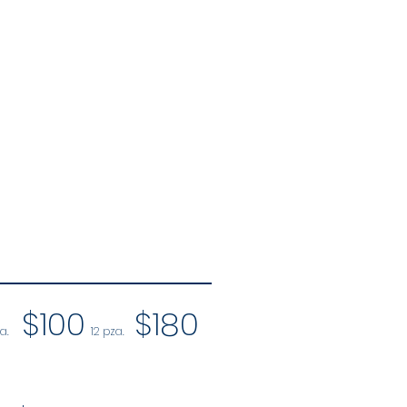
$100
$180
a.
12 pza.