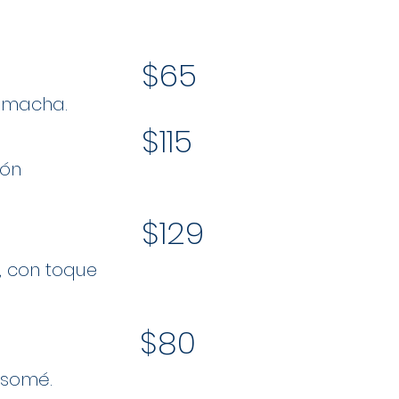
$65
a macha.
$115
rón
$129
o, con toque
$80
nsomé.